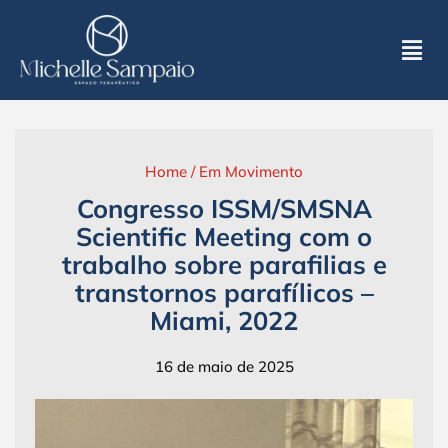
Skip
to
Tog
content
Nav
Home
Home
/
Em Movimento
Sobre
Congresso ISSM/SMSNA
Scientific Meeting com o
trabalho sobre parafilias e
Atendimentos
transtornos parafílicos –
Miami, 2022
MS Espaço Terapêutico
16 de maio de 2025
Na Mídia