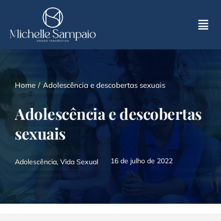
Skip
to
Tog
content
Nav
Home
Home
Adolescência e descobertas sexuais
Sobre
Adolescência e descobertas
Atendimentos
sexuais
MS Espaço Terapêutico
16 de julho de 2022
Adolescência
,
Vida Sexual
Na Mídia