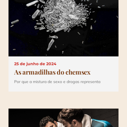
Depoimentos
Blog
Talks
Contato
25 de junho de 2024
As armadilhas do chemsex
Por que a mistura de sexo e drogas representa