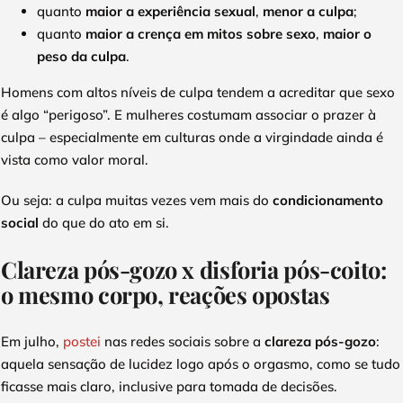
quanto
maior a experiência sexual
,
menor a culpa
;
quanto
maior a crença em mitos sobre sexo
,
maior o
peso da culpa
.
Homens com altos níveis de culpa tendem a acreditar que sexo
é algo “perigoso”. E mulheres costumam associar o prazer à
culpa – especialmente em culturas onde a virgindade ainda é
vista como valor moral.
Ou seja: a culpa muitas vezes vem mais do
condicionamento
social
do que do ato em si.
Clareza pós-gozo x disforia pós-coito:
o mesmo corpo, reações opostas
Em julho,
postei
nas redes sociais sobre a
clareza pós-gozo
:
aquela sensação de lucidez logo após o orgasmo, como se tudo
ficasse mais claro, inclusive para tomada de decisões.