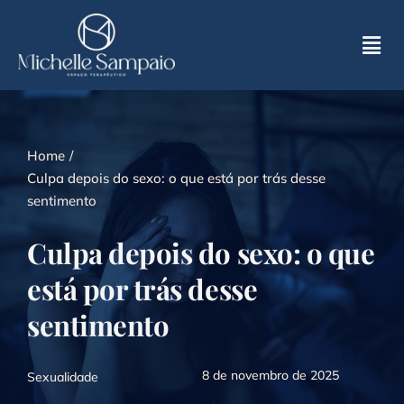
Skip
to
Tog
content
Nav
Home
Home
Sobre
Culpa depois do sexo: o que está por trás desse
sentimento
Atendimentos
Culpa depois do sexo: o que
está por trás desse
MS Espaço Terapêutico
sentimento
Na Mídia
8 de novembro de 2025
Sexualidade