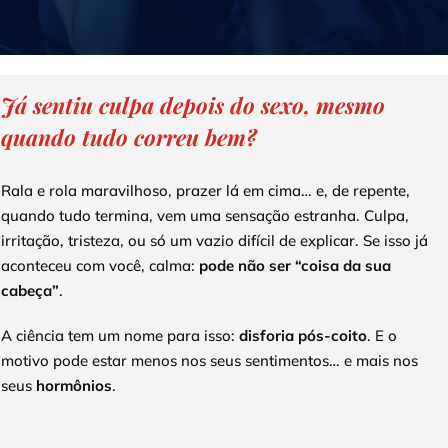
Depoimentos
Blog
Já sentiu culpa depois do sexo, mesmo
quando tudo correu bem?
Talks
Rala e rola maravilhoso, prazer lá em cima… e, de repente,
Contato
quando tudo termina, vem uma sensação estranha. Culpa,
irritação, tristeza, ou só um vazio difícil de explicar. Se isso já
aconteceu com você, calma:
pode não ser “coisa da sua
cabeça”
.
A ciência tem um nome para isso:
disforia pós-coito
. E o
motivo pode estar menos nos seus sentimentos… e mais nos
seus
hormônios
.